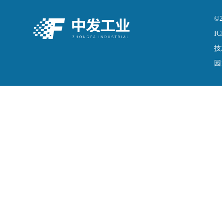
©
IC
技
园