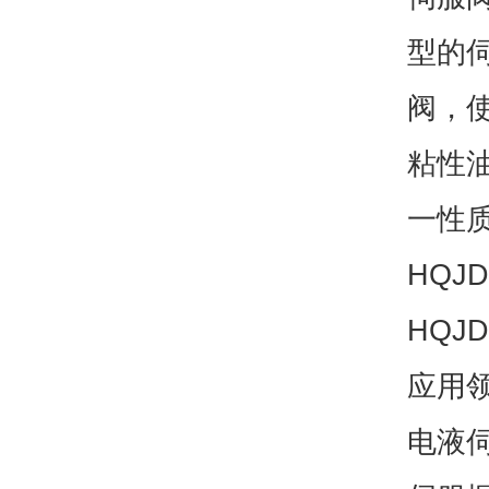
型的
阀，
粘性
一性
HQJ
HQJ
应用
电液伺