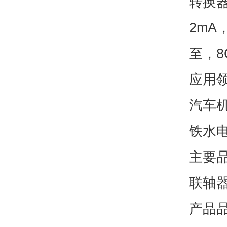
转换器
2mA
至，8
应用
汽车
铁水
主要
联轴
产品