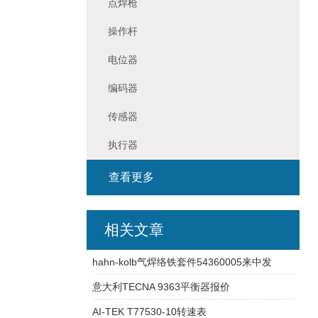
点焊枪
操作杆
电位器
编码器
传感器
执行器
查看更多
相关文章
hahn-kolb气焊络铁套件54360005来中发
意大利TECNA 9363平衡器报价
AI-TEK T77530-10转速表