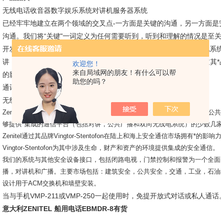
无线电话收音器数字娱乐系统对讲机服务器系统
已经牢牢地建立在两个领域的交叉点-一方面是关键的沟通，另一方面是
沟通。我们将“关键"一词定义为任何需要听到，听到和理解的情况是至关重要
开发和销售我们自己的对讲和公共广播系统。我们还提供双向无线电系统
讲，公共广播和双向无线电系统）的少数几家公司之一。Zenitel通过其*品牌V
欢迎您！
来自局域网的朋友！有什么可以帮
的影响力。
助您的吗？
通讯；无线电；多媒体；安全
无线电话收音器数字娱乐系统对讲机服务器系统
Zenitel专注于安全通信系统（SCS）活动，开发和销售我们自己的对讲
够提供*集成的通信平台（包括对讲，公共广播和双向无线电系统）的少数几
Zenitel通过其品牌Vingtor-Stentofon在陆上和海上安全通信市场拥
Vingtor-Stentofon为其中涉及生命，财产和资产的环境提供集成的安全通信。
我们的系统与其他安全设备接口，包括闭路电视，门禁控制和报警为一个全面的安*方案。
播，对讲机和广播。主要市场包括：建筑安全，公共安全，交通，工业，石油
设计用于ACM交换机和墙壁安装。
当与手机VMP-211或VMP-250一起使用时，免提开放式对话或私人通话
意大利ZENITEL 船用电话EBMDR-8有货