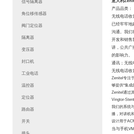
意大利Zeni
信号隔离器
产品品类：
角位移传感器
无线电话收
已经牢牢地
阀门定位器
沟通。我们将
隔离器
开发和销售
讲，公共广播
变压器
的影响力。
封口机
通讯；无线
无线电话收
工业电话
Zenite
温控器
够提供*集
Zenitel
定位器
Vingtor
我们的系统与
路由器
播，对讲机
开关
设计用于AC
当与手机VM
接头