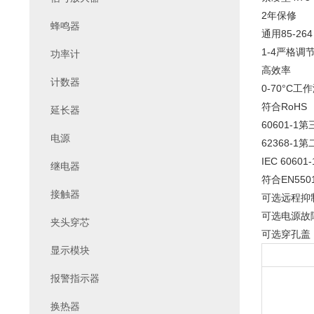
2年保修
蜂鸣器
通用85-264
1-4严格调
功率计
高效率
计数器
0-70°C工
符合RoHS
延长器
60601-1
电源
62368-1
IEC 6060
继电器
符合EN550
接触器
可选远程抑
可选电源故
夹头穿芯
可选穿孔盖
显示模块
报警指示器
换热器