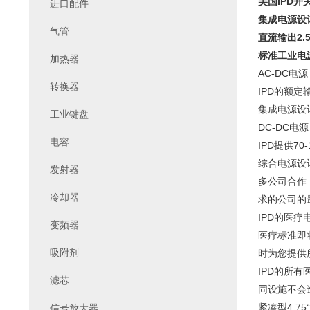
美国IPD开关
进口配件
集成电源设
气管
直流输出2.
标准工业电
加热器
AC-DC电源
转换器
IPD的额定
集成电源设计
工业键盘
DC-DC电源
电容
IPD提供70
综合电源设
发射器
多公司合作
冷却器
求的公司的
IPD的医
变频器
医疗标准即
吸附剂
时为您提供
IPD的所
滤芯
同设施不会造
紧凑型4.75“x
信号放大器