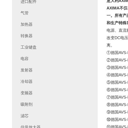
意大利AXIM
进口配件
AXIMA
气管
一。所有产
和生产特殊
加热器
电源、直流
转换器
改变DC电
离。
工业键盘
①德国AVS
电容
②德国AVS
③德国AVS
发射器
④德国AVS
冷却器
⑤德国AVS
⑥德国AVS
变频器
⑦德国AVS
吸附剂
⑧德国AVS
⑨德国AVS
滤芯
⑩德国AVS
⑪德国AVS
信号放大器