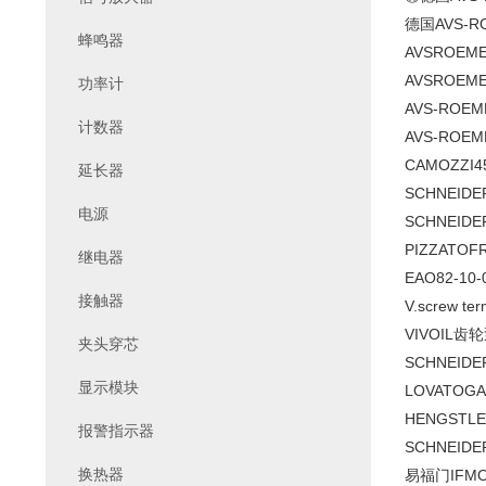
德国AVS-
蜂鸣器
AVSROEM
AVSROEM
功率计
AVS-ROEM
计数器
AVS-ROEM
CAMOZZI
4
延长器
SCHNEIDE
电源
SCHNEIDE
PIZZATO
FR
继电器
EAO
82-10-
接触器
V.screw ter
VIVOIL齿轮
夹头穿芯
SCHNEIDE
显示模块
LOVATO
GA
HENGSTL
报警指示器
SCHNEIDE
换热器
易福门IFM