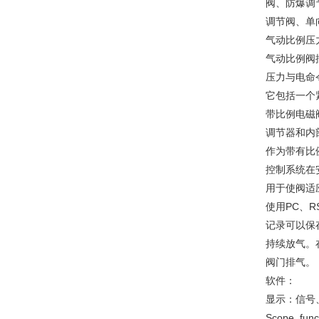
阀、防爆调
调节阀、单
气动比例压
气动比例阀
压力与电命
它包括一个
带比例电磁
调节器和内
作为带有比
控制系统在
用于使阀适
使用PC、
记录可以保
持续放气。
阀门排气。
软件：
显示：信号
Scope_f