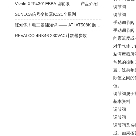
Vivolo X2P4301EBBA 齿轮泵 —— 产品介绍
调节阀
SENECA信号变换器K121全系列
调节阀
手动调节阀
涨知识！电工基础知识 —— ATI AT508K 航空钳
手动调节阀
REVALCO 4RK46 230VAC计数器参数
的紊流度或
对于气体，
粘滞摩擦所
常见的控制
置，这类参
际值之间的
值。
调节阀属于
基本资料
调节阀
调节阀
调节阀又名
成。如果按