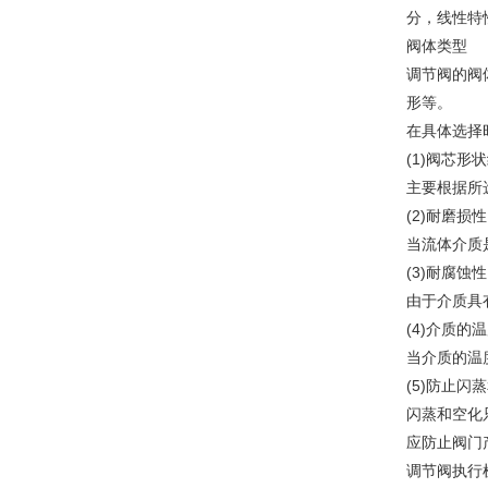
分，线性特
阀体类型
调节阀的阀
形等。
在具体选择
(1)阀芯形
主要根据所
(2)耐磨损性
当流体介质
(3)耐腐蚀性
由于介质具
(4)介质的
当介质的温
(5)防止闪
闪蒸和空化
应防止阀门
调节阀执行