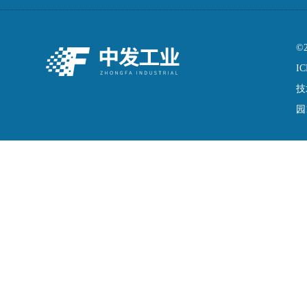
©
IC
技
园