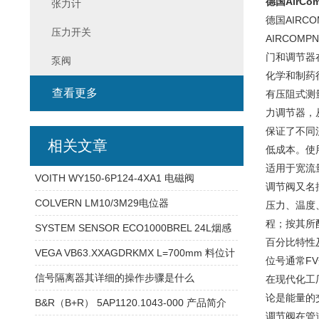
德国AirCo
张力计
德国AIRC
压力开关
AIRCOM
门和调节器
泵阀
化学和制药
查看更多
有压阻式测
力调节器，从
保证了不同
相关文章
低成本。使
适用于宽流
VOITH WY150-6P124-4XA1 电磁阀
调节阀又名
COLVERN LM10/3M29电位器
压力、温度
程；按其所
SYSTEM SENSOR ECO1000BREL 24L烟感
百分比特性及
VEGA VB63.XXAGDRKMX L=700mm 料位计
位号通常F
信号隔离器其详细的操作步骤是什么
在现代化工
论是能量的
B&R（B+R） 5AP1120.1043-000 产品简介
调节阀在管