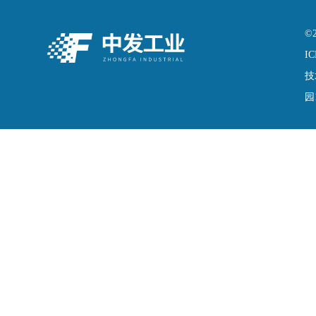
©
IC
技
园