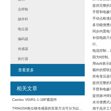
提供完整的1
点焊枪
手臂和电极
手动点枪项目7
操作杆
多功能便携
电位器
同步内置电
补偿电路只
编码器
行。
传感器
电流控制，
因为fi控制
执行器
用daN表
查看更多
额外的臂联
所有变压器
提供完整的1
相关文章
手臂和电极
提供脉冲焊
Camloc V50R1-1-1BP紧固件
水冷便携式点枪
TR9420A角位移传感器的安装方法可分为以下几种！
用于高开工