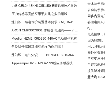
全水冷便携式
L+B GEL2443KN1G5K150-E编码器技术参数
多功能便携
压力传感器竟然应用于如此之多的领域
同步内置电
涨知识！继电保护装置基本要求（AQUA-BOY TAMII烟草水分仪）
补偿电路只
行。
ARON CMP30C3001 传感器 电磁阀—— 产品介绍
电流控制，
Moeller NZM2-XRD380-440AC电动操作机构
因为fi控制
用daN表
角位移传感器其拥有怎样的作用呢？
额外的臂联
涨知识！电气知识 —— BENDER B91036403 IR425-D4-1 绝缘监测器
所有变压器
Tippkemper IRS-U-2LA-S99感应传感器技术参数
手臂和电极
提供脉冲焊
意大利TECN