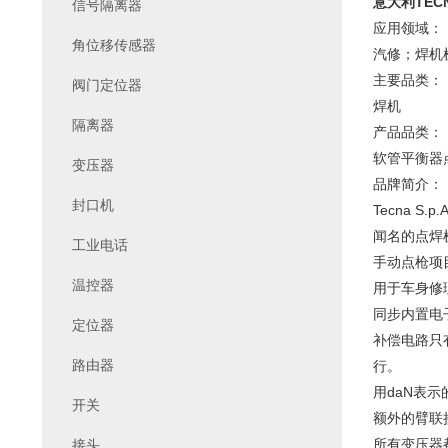
意大利TECN
信号隔离器
应用领域：
角位移传感器
汽修；焊机
主要品类：
阀门定位器
焊机
隔离器
产品品类：
软管平衡器
变压器
品牌简介：
封口机
Tecna 
闻名的点焊
工业电话
手动点枪项目7
温控器
用于车身修
同步内置电
定位器
补偿电路只
路由器
行。
用daN表
开关
额外的臂联
所有变压器
接头